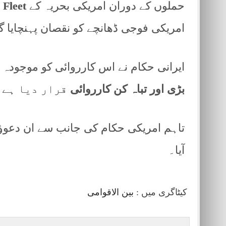
حملوں کے دوران امریکی بحریہ کے
 Fleet
امریکی فوجی ڈھانچے کو نقصان پہنچایا گی
ایرانی حکام نے اس کارروائی کو موجودہ
بڑی اور تباہ کن کارروائی
قرار دیا ہے۔
تاہم امریکی حکام کی جانب سے ان دعوؤں
آیا۔
کیٹاگری میں :
بین الاقوامی