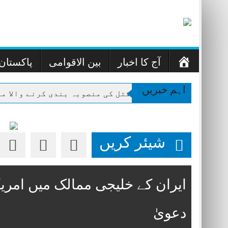
Skip
to
content
صفحہ
آج کا اخبار
بین الاقوامی
پاکستان
اوّل
اہم خبریں
بہن کی طلاق کا بدلہ قتل کی منصوبہ بندی کرنے والا ملز
شیئر کریں
ایران کے خلیجی ممالک میں امری
دعویٰ