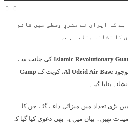
ے کہ ایران نے مشرقِ وسطیٰ میں قائم
 کا نشانہ بنایا ہے۔
Islamic Revolutionary Gua
کی جانب سے
موجود
Al Udeid Air Base
، کویت کے
Camp
شانہ بنایا گیا۔
 بڑی تعداد میں میزائل داغے گئے جن کا
ت تھیں۔ بیان میں یہ بھی دعویٰ کیا گیا کہ