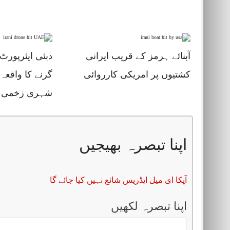
آبنائے ہرمز کے قریب ایرانی
دبئی ایئرپورٹ
کشتیوں پر امریکی کارروائی
گرنے کا واقعہ
شہری زخمی
اپنا تبصرہ بھیجیں
آپکا ای میل ایڈریس شائع نہیں کیا جائے گا
اپنا تبصرہ لکھیں