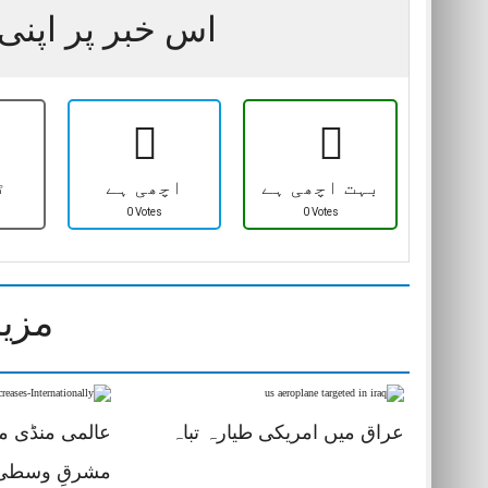
اس خبر پر اپنی 
بہت اچھی ہے
اچھی ہے
ٹ
0 Votes
0 Votes
مزید
عراق میں امریکی طیارہ تباہ
عالمی منڈی می
مشرقِ وسطیٰ 