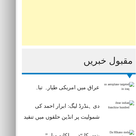
مقبول خبریں
عراق میں امریکی طیارہ تباہ
دی ہنڈرڈ لیگ: ابرار احمد کی
شمولیت پر انڈین حلقوں میں تنقید
بنوں کا “دہ ہلکانو میلہ”