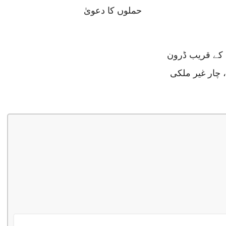
حملوں کا دعویٰ
 کے قریب ڈرون
، چار غیر ملکی