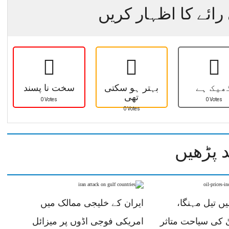
رائے کا اظہار کریں
ھیک ہے
بہتر ہو سکتی
سخت نا پسند
تھی
0 Votes
0 Votes
0 Votes
 پڑھیں
ں تیل مہنگا،
ایران کے خلیجی ممالک میں
کی سیاحت متاثر
امریکی فوجی اڈوں پر میزائل