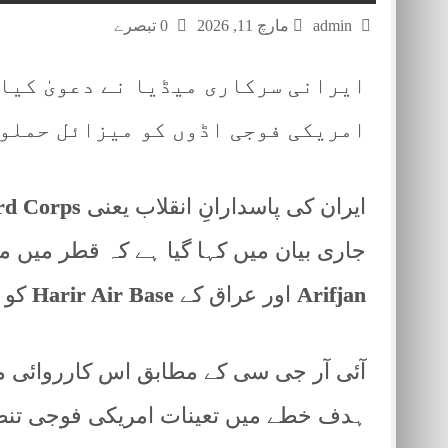
admin
مارچ 11, 2026
0 تبصرے
ایرانی سرکاری میڈیا نے دعویٰ کیا ہ
امریکی فوجی اڈوں کو میزائل حملوں
ایران کی پاسدارانِ انقلاب یعنی
rd Corps
جاری بیان میں کہا گیا ہے کہ قطر میں 
Arifjan
اور عراق کے
Harir Air Base
کو ن
آئی آر جی سی کے مطابق اس کارروائی میں
ہدف خطے میں تعینات امریکی فوجی تنصیبا