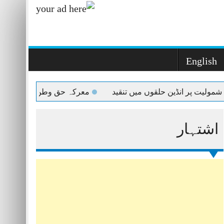
English
مولیت پر انڈین حلقوں میں تنقید
معرکہ حق وطن کی مٹی گواہ 
اشتہار