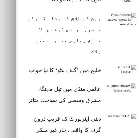
بہن کی طلاق کا بدلہ قتل کی
منصوبہ بندی کرنے والا
ملزم پولیس مقابلے میں
ہلاک
خلیج میں ’گلف نیٹو‘ کا نیا خواب
عالمی منڈی میں تیل مہنگا،
مشرقِ وسطیٰ کی سیاحت متاثر
دبئی ایئرپورٹ کے قریب ڈرون
گرنے کا واقعہ، چار غیر ملکی