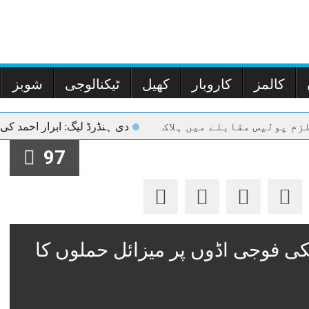
کالمز
کاروبار
کھیل
ٹیکنالوجی
شوبز
م پولیس مقابلے میں ہلاک
دی ہنڈرڈ لیگ: ابرار احمد کی ش
97
کی فوجی اڈوں پر میزائل حملوں کا