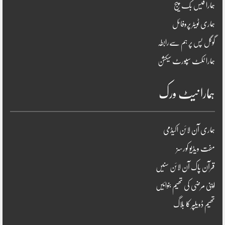
ہمارا فیس بک پیج
ہماری ٹویٹر پروفائل
گوگل پس پر ہم سےرابطہ
ہمارا ٹکٹ سپورٹ سیکشن
ہمارا نیٹ ورک
ہماری آن لائن اکیڈمی
مفت ویڈیو کورسز
قرآن پاک آن لائن سنیں
اپنی مرضی کی تھیم بنوائیں
تھیم ڈویلپر کا بلاگ