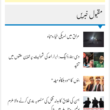
مقبول خبریں
عراق میں امریکی طیارہ تباہ
دی ہنڈرڈ لیگ: ابرار احمد کی شمولیت پر انڈین حلقوں میں
تنقید
بنوں کا “دہ ہلکانو میلہ”
بہن کی طلاق کا بدلہ قتل کی منصوبہ بندی کرنے والا ملزم
پولیس مقابلے میں ہلاک