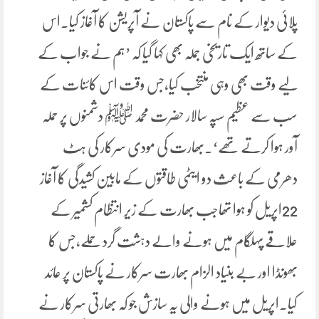
پلائی دیوار کے نام سے پاکستان نے آپریشن کا آغاز کیا۔اس
کے ساتھ ایک تاریخی جملہ بھی کہا گیا کہ ’ہم نے جواب کے
لیے وقت بھی وہی منتخب کیا،جس وقت اس کائنات کے
سب سے عظیم سپہ سالار حضرت محمد ﷺ دشمنوں پر حملہ
آور ہوا کرتے تھے‘۔بھارت کی مودی سرکار کی ہٹ
دھرمی کے باعث دو ایٹمی طاقتوں کے مابین کشیدگی کا آغاز
22اپریل کو ہوا تھاجب بھارت کے زیر انتظام کشمیر کے
علاقے پہلگام میں ہونے والے دہشت گرد حملے،جس کا
بھونڈا اور بے بنیاد الزام بھارت سرکار نے پاکستان پر عائد
کیا۔اپریل میں ہونے والی یہ سازش جو کہ بھارتی سرکار نے