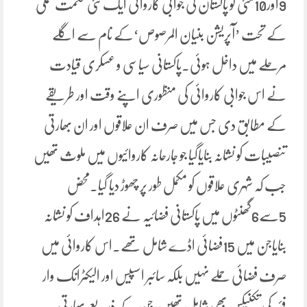
9اور10مئی کو پاکستان کی جوابی کاروائی ایک نئی حکمت عملی
کے تحت ’آپریشن بنیان المرصوص‘کے نام سے اگلے
مرحلے میں داخل ہوئی۔پاکستانی سیاسی و عسکری قیادت
نے اس جوابی کاروائی کی منظوری اپنے وقت اور طریقے
کے مطابق دی جس میں صرف ان علاقوں اور ان بھارتی
تنصیبات کو نشانہ بنایاگیا جو جارحانہ کاروائیوں میں ملوث تھیں
جب کہ شہری علاقوں کو مکمل طور پر چھوڑ دیا گیا۔محض
5سے6گھنٹوں میں پاکستانی فضائیہ نے 26اہداف کو نشانہ
بنایاجن میں 15فضائی اڈے شامل تھے۔اس کاروائی میں
صرف فضائی حملے نہیں بلکہ سائبر اسپیس اور الیکٹرانک وار
فئیر کی تکنیکس بھی شامل تھیں،جن کے ذریعے بھارتی