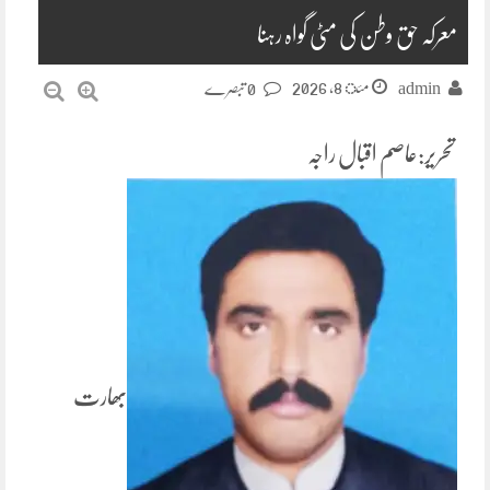
معرکہ حق وطن کی مٹی گواہ رہنا
مئ 8, 2026
admin
0 تبصرے
تحریر:عاصم اقبال راجہ
بھارت