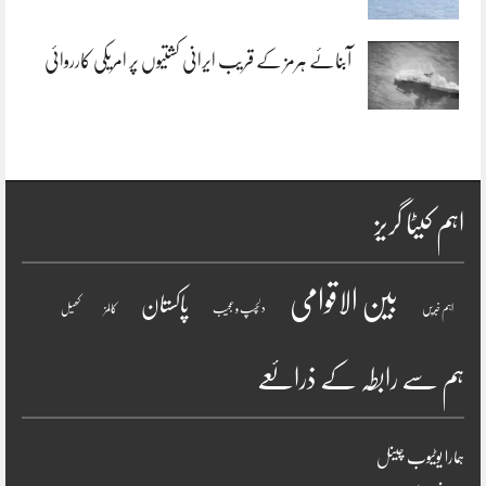
آبنائے ہرمز کے قریب ایرانی کشتیوں پر امریکی کارروائی
اہم کیٹا گریز
بین الاقوامی
پاکستان
اہم خبریں
دلچسپ و عجیب
کالمز
کھیل
ہم سے رابطہ کے ذرائعے
ہمارا یوٹیوب چینل