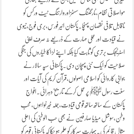
مواصلاتی نظام،ٹارگٹنگ سسٹمزاوروارننگ نیٹ ورکس کو
ناقابل تلافی نقصان پہنچا۔پاکستان ائیر فورس،بری فوج،نیوی
نے قیادت اور عملی مہارت کے ذریعے نہ صرف اپنی
اسٹرٹیجک برتری کو ثابت کیا بلکہ اپنے لڑاکا طیاروں کی جنگی
صلاحیت کو ایک نئی پہچان دی۔پاکستانی سپہ سالار نے
جوابی کاروائی کو اسلامی اصولوں،قرآن کریم کی آیات اور
سنت رسولﷺ پر عمل کرکے تاریخ دہرائی۔افواج
پاکستان کے ساتھ ساتھ قومی قیادت،جملہ خیرخواہوں، محب
وطن،سوشل میڈیا صارفین نے بھی حب الوطنی کی اعلی
مثال قائم کی۔بھارت سرکار کو علم ہو چکا کہ پاکستانی قوم کو