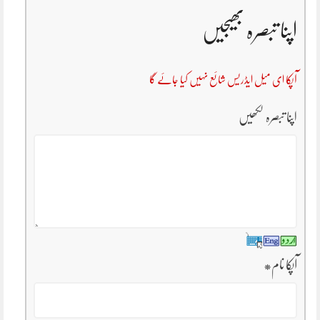
اپنا تبصرہ بھیجیں
آپکا ای میل ایڈریس شائع نہیں کیا جائے گا
اپنا تبصرہ لکھیں
آپکا نام
*