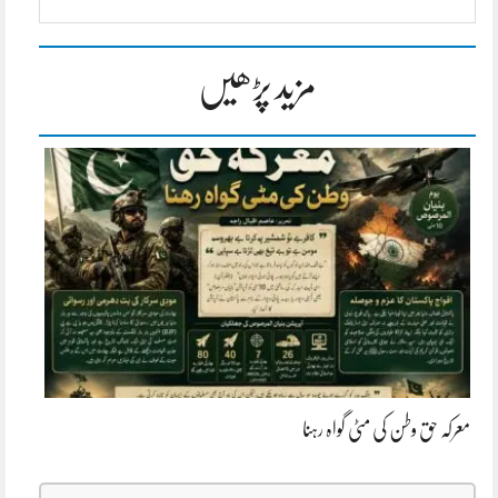
مزید پڑھیں
معرکہ حق وطن کی مٹی گواہ رہنا