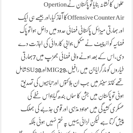
حملوں کا نشانہ بنایا تو پاکستان نےOpertion
Offensive Counter Airکا آغاز کیا،اور جیسے ہی ایک
اور بھارتی میزائل پاکستانی فضائی حدود میں داخل ہوا تو پاک
فضائیہ کو ائرچیف نے مکمل جوابی کاروائی کی اجازت دے
دی،اس کے بعد ہونےوالی فضائی جھڑپ میں7بھارتی
طیاروں کو مارگرایاجن میں رافیل،MIG29اورSU30شامل
تھے کمانڈ سینٹر میں جب ان ہلاکتوں اور تباہیوں کی تصدیق
ہوئی تو پاکستان میں جشن کا سماں بندھ گیاجواس خطے کی
عسکری کشیدگی میں موجود مذہبی اور قومی جذبے کی جھلک
پیش کرتا ہے لیکن لڑائی یہیں پہ ختم نہیں ہوئی بلکہ