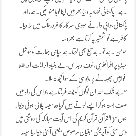
ہے۔پاکستانی فضائیہ دنیا بھر میں اپنا لوہا منوا چکی ہے،اور
پاکستانی جوابی وار نے مودی سرکار کا غرور خاک میں ملا دیا۔
کافر ہے تو شمشیر پہ کرتا ہے بھروسہ
مومن ہے تو بے تیغ بھی لڑتا ہے سپاہی بھارت کو سوشل
میڈیا پر افراتفری،خوف و ہراس،بے بنیاد الزامات اور غلط
افواہیں پھیلانے پر مایوسی کے سوا کچھ نہ ملا۔
”بے شک اللہ ان لوگوں کو پسند فرماتا ہے جو اس کی راہ میں
صف بستہ ہو کر ایسے لڑتے ہیں گویا وہ سیسہ پلائی ہوئی دیوار
ہوں“(القرآن قرآن کریم کی اس آیت مبارکہ کی روشنی میں
دس مئی کو آپریشن ’بنیان مرصوص‘ یعنی آہنی دیوار یا سیسہ