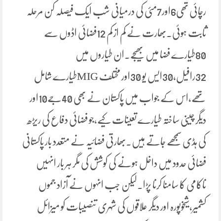
رچائی تھی6اور7مئی کی درمیانی شب ایک فیصلہ کن مرحلہ
ثابت ہوئی۔بھارت نے کم از کم 12فضائی اڈوں سے
80طیارے فضا میں بھیجے۔ان طیاروں میں
32رافیل،30ایس یو 30اور مختلف MIGطیارے شامل
تھے،اس کے جواب میں پاکستان نے بھی 40جے10اور
دیگر چینی ساختہ طیارے تعینات کیے،جو فضائی دفاع کی ریڑھ
کی ہڈی سمجھے جاتے ہیں۔بھارتی فضائیہ نے متعدد بار پاکستانی
فضائی حدود میں داخل ہونے کی کوشش کی مگر ہر بار انہیں
ناکامی کا سامنا کرنا پڑا۔لیکن جب انہوں نے آزاد جموں
کشمیر،شیخوپورہ اور دیگر علاقوں کی شہری تنصیبات کو میزائل