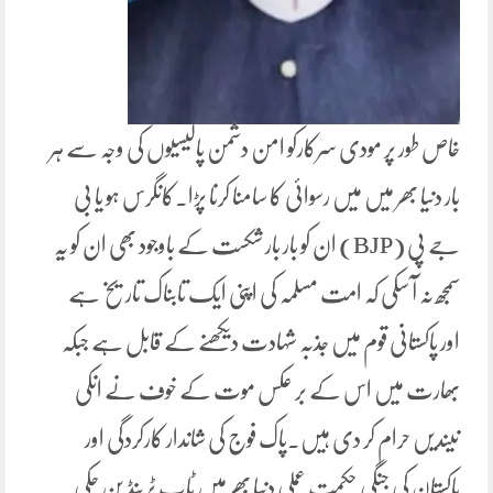
خاص طور پر مودی سرکارکو امن دشمن پالیسیوں کی وجہ سے ہر
بار دنیا بھر میں میں رسوائی کا سامنا کرنا پڑا۔کانگرس ہو یا بی
جے پی (BJP) ان کو بار بار شکست کے باوجود بھی ان کو یہ
سمجھ نہ آ سکی کہ امت مسلمہ کی اپنی ایک تابناک تاریخ ہے
اور پاکستانی قوم میں جذبہ شہادت دیکھنے کے قابل ہے جبکہ
بھارت میں اس کے بر عکس موت کے خوف نے انکی
نیندیں حرام کر دی ہیں۔پاک فوج کی شاندار کارکردگی اور
پاکستان کی جنگی حکمت عملی دنیا بھر میں ٹاپ ٹرینڈ بن چکی