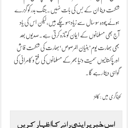
شکست دینا ان کے بس کی بات نہیں۔جنگ بدر کو گزرے
ہوئے چودہ سو سال سے زیادہہو چکے ہیں،لیکن اس کی یاد
آج بھی مسلمانوں کے ایمان کو تازہ کرتی ہے۔صدیوں بعد
بھی بھارت یوم’بنیان المرصوص‘بھارت کی شکست فاش
اور پاکستانیوں سمیت دنیا بھر کے مسلمانوں کی فتح و کامرانی کی
گواہی دیتا رہے گا۔
کیٹاگری میں :
کالمز
اس خبر پر اپنی رائے کا اظہار کریں